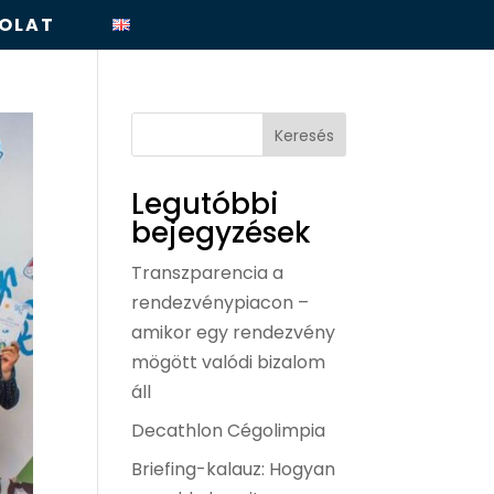
OLAT
Keresés
Legutóbbi
bejegyzések
Transzparencia a
rendezvénypiacon –
amikor egy rendezvény
mögött valódi bizalom
áll
Decathlon Cégolimpia
Briefing-kalauz: Hogyan