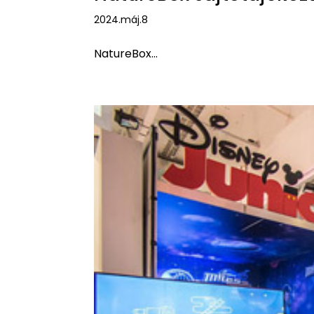
2024.máj.8
NatureBox...