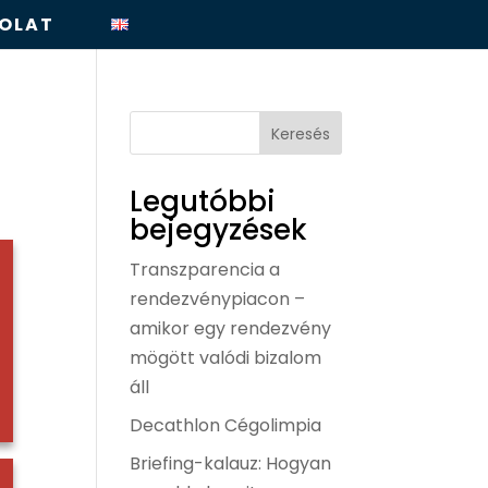
OLAT
Keresés
Legutóbbi
bejegyzések
Transzparencia a
rendezvénypiacon –
amikor egy rendezvény
mögött valódi bizalom
áll
Decathlon Cégolimpia
Briefing-kalauz: Hogyan